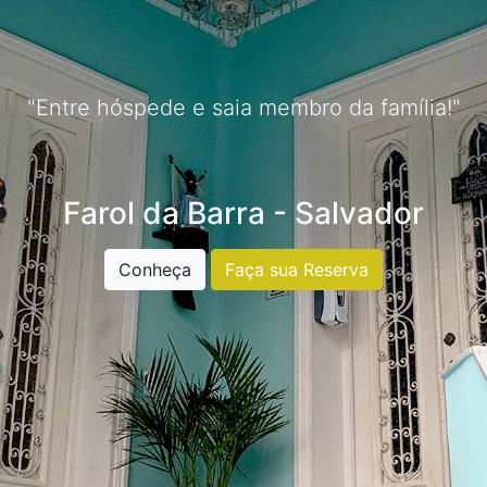
"Entre hóspede e saia membro da família!"
Farol da Barra - Salvador
Conheça
Faça sua Reserva