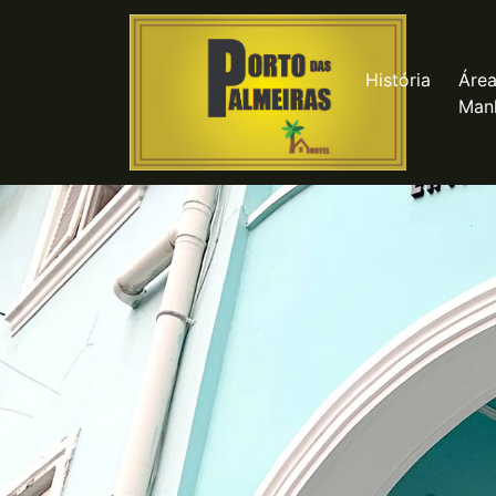
História
Áre
Man